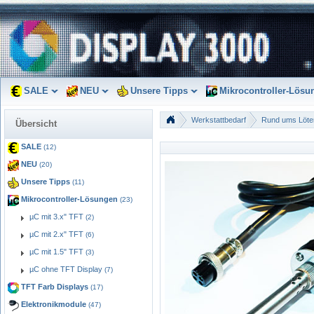
SALE
NEU
Unsere Tipps
Mikrocontroller-Lösu
Werkstattbedarf
Rund ums Löte
Übersicht
SALE
(12)
NEU
(20)
Unsere Tipps
(11)
Mikrocontroller-Lösungen
(23)
µC mit 3.x" TFT
(2)
µC mit 2.x" TFT
(6)
µC mit 1.5" TFT
(3)
µC ohne TFT Display
(7)
TFT Farb Displays
(17)
Elektronikmodule
(47)