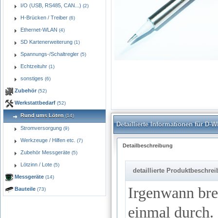
I/O (USB, RS485, CAN...)
(2)
H-Brücken / Treiber
(6)
Ethernet-WLAN
(4)
SD Kartenerweiterung
(1)
Spannungs-/Schaltregler
(5)
Echtzeituhr
(1)
el001e_400.jpg
sonstiges
(6)
Zubehör
(52)
Werkstattbedarf
(52)
Rund ums Löten
(14)
Detaillierte Informationen für D
Stromversorgung
(9)
Werkzeuge / Hilfen etc.
(7)
Detailbeschreibung
Zubehör Messgeräte
(5)
Lötzinn / Lote
(5)
detaillierte Produktbeschre
Messgeräte
(14)
Irgenwann bre
Bauteile
(73)
einmal durch. 