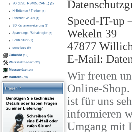
Datenschutzg
I/O (USB, RS485, CAN...)
(2)
H-Brücken / Treiber
(6)
Speed-IT-up –
Ethernet-WLAN
(4)
SD Kartenerweiterung
(1)
Wekeln 39
Spannungs-/Schaltregler
(5)
Echtzeituhr
(1)
47877 Willic
sonstiges
(6)
E-Mail: Daten
Zubehör
(52)
Werkstattbedarf
(52)
Messgeräte
(14)
Wir freuen un
Bauteile
(73)
Online-Shop. 
Fragen ?
ist für uns s
informieren w
Umgang mit I