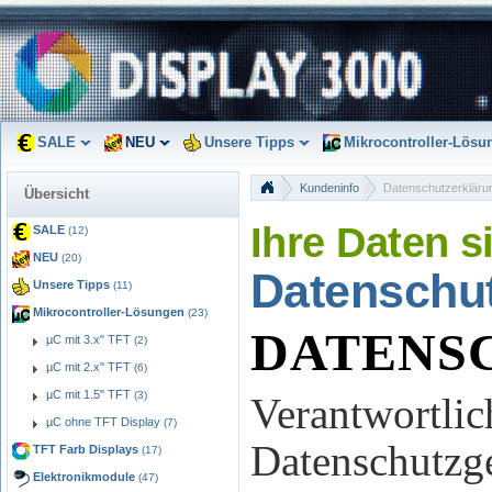
SALE
NEU
Unsere Tipps
Mikrocontroller-Lösu
Kundeninfo
Datenschutzerkläru
Übersicht
Ihre Daten s
SALE
(12)
NEU
(20)
Datenschut
Unsere Tipps
(11)
Mikrocontroller-Lösungen
(23)
DATENS
µC mit 3.x" TFT
(2)
µC mit 2.x" TFT
(6)
µC mit 1.5" TFT
(3)
Verantwortlic
µC ohne TFT Display
(7)
Datenschutzge
TFT Farb Displays
(17)
Elektronikmodule
(47)