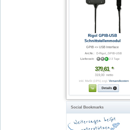
Rigol GPIB-USB
Schnittstellenmodul
GPIB <> USB Interface
Art.Nr.:
D-Rigol_GPIB-USB
Lieferzeit:
2-3 Tage
379
,
61
*
319,00  netto
inkl. MwSt (19%)
zzgl.
Versandkosten
Details
Social Bookmarks