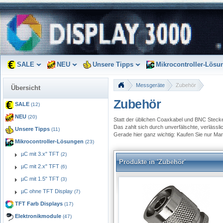
SALE
NEU
Unsere Tipps
Mikrocontroller-Lösu
Messgeräte
Zubehör
Übersicht
Zubehör
SALE
(12)
NEU
(20)
Statt der üblichen Coaxkabel und BNC Stecke
Das zahlt sich durch unverfälschte, verläss
Unsere Tipps
(11)
Gerade hier ganz wichtig: Kaufen Sie nur Ma
Mikrocontroller-Lösungen
(23)
µC mit 3.x" TFT
(2)
Produkte in 'Zubehör'
µC mit 2.x" TFT
(6)
µC mit 1.5" TFT
(3)
µC ohne TFT Display
(7)
TFT Farb Displays
(17)
Elektronikmodule
(47)