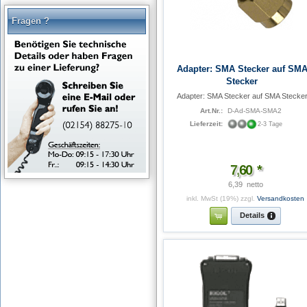
Fragen ?
Adapter: SMA Stecker auf SM
Stecker
Adapter: SMA Stecker auf SMA Stecke
Art.Nr.:
D-Ad-SMA-SMA2
Lieferzeit:
2-3 Tage
7
,
60
*
6,39  netto
inkl. MwSt (19%)
zzgl.
Versandkosten
Details