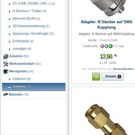
I/O (USB, RS485, CAN...)
(2)
H-Brücken / Treiber
(6)
Ethernet-WLAN
(4)
Adapter: N Stecker auf SMA
SD Kartenerweiterung
(1)
Kupplung
Spannungs-/Schaltregler
Adapter: N Stecker auf SMA Kupplung
(5)
Art.Nr.:
D-Ad-N-SMA
Echtzeituhr
(1)
Lieferzeit:
2-3 Tage
sonstiges
(6)
13
,
50
*
Zubehör
(52)
11,34  netto
Werkstattbedarf
(52)
inkl. MwSt (19%)
zzgl.
Versandkosten
Messgeräte
(14)
Details
Optionen
(6)
Zubehör
(7)
Bauteile
(73)