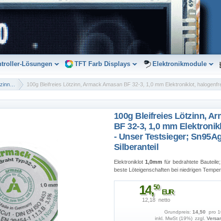
troller-Lösungen
TFT Farb Displays
Elektronikmodule
Lötzinn / Lote
100g Bleifreies Lötzinn, 
BF 32-3, 1,0 mm Elektronikl
- Unser Testsieger; Sn95A
Silberanteil
Elektroniklot
1,0mm
für bedrahtete Bauteile
beste Löteigenschaften bei niedrigen Temper
14
,
50
EUR
12,18  netto
Grundpreis:
14,50 
pro 1
inkl. MwSt (19%)
zzgl.
Versa