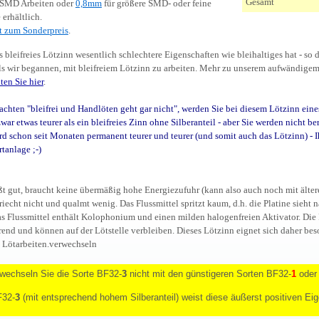
Gesamt
 SMD Arbeiten oder
0,8mm
für größere SMD- oder feine
 erhältlich.
t zum Sonderpreis
.
ass bleifreies Lötzinn wesentlich schlechtere Eigenschaften wie bleihaltiges hat - so 
als wir begannen, mit bleifreiem Lötzinn zu arbeiten. Mehr zu unserem aufwändige
ten Sie hier
.
chten "bleifrei und Handlöten geht gar nicht", werden Sie bei diesem Lötzinn eines
zwar etwas teurer als ein bleifreies Zinn ohne Silberanteil - aber Sie werden nicht b
rd schon seit Monaten permanent teurer und teurer (und somit auch das Lötzinn) - I
tanlage ;-)
ßt gut, braucht keine übermäßig hohe Energiezufuhr (kann also auch noch mit älter
 riecht nicht und qualmt wenig. Das Flussmittel spritzt kaum, d.h. die Platine sieht
as Flussmittel enthält Kolophonium und einen milden halogenfreien Aktivator. Die 
rend und können auf der Lötstelle verbleiben. Dieses Lötzinn eignet sich daher beso
e Lötarbeiten.verwechseln
rwechseln Sie die Sorte BF32-
3
nicht mit den günstigeren Sorten BF32-
1
oder
F32-
3
(mit entsprechend hohem Silberanteil) weist diese äußerst positiven Ei