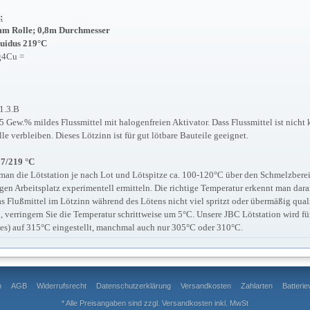
:
mm Rolle;
0,8m Durchmesser
quidus 219°C
g4Cu =
1.3.B
,5 Gew.% mildes Flussmittel mit halogenfreien Aktivator. Dass Flussmittel ist nicht
lle verbleiben. Dieses Lötzinn ist für gut lötbare Bauteile geeignet.
17/219 °C
t man die Lötstation je nach Lot und Lötspitze ca. 100-120°C über den Schmelzbere
gen Arbeitsplatz experimentell ermitteln. Die richtige Temperatur erkennt man dara
s Flußmittel im Lötzinn während des Lötens nicht viel spritzt oder übermäßig qual
n, verringern Sie die Temperatur schrittweise um 5°C. Unsere JBC Lötstation wird für
es) auf 315°C eingestellt, manchmal auch nur 305°C oder 310°C.
m
AGB
Widerrufsrecht
Datenschutzerklärung
Versandkosten
Zahlarten
Batteri
* Alle Preisangaben sind zzgl.
Versandkosten
inkl. MwSt