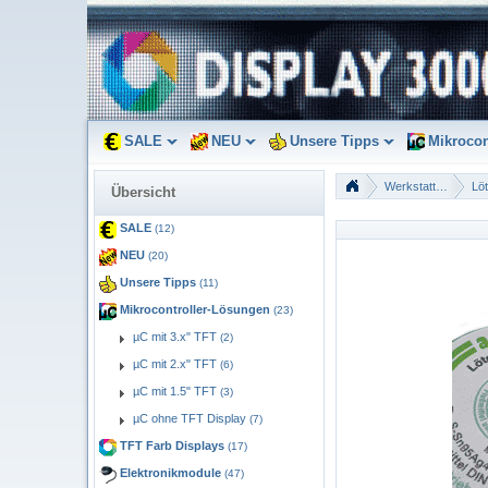
SALE
NEU
Unsere Tipps
Mikrocon
Werkstattbedarf
Übersicht
SALE
(12)
NEU
(20)
Unsere Tipps
(11)
Mikrocontroller-Lösungen
(23)
µC mit 3.x" TFT
(2)
µC mit 2.x" TFT
(6)
µC mit 1.5" TFT
(3)
µC ohne TFT Display
(7)
TFT Farb Displays
(17)
Elektronikmodule
(47)