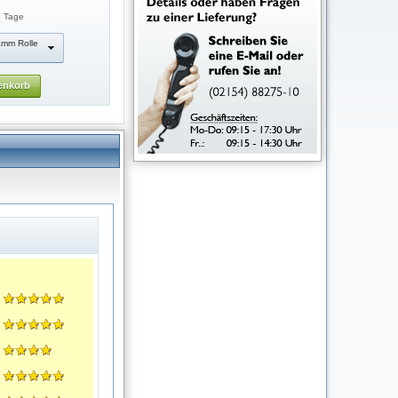
3 Tage
amm Rolle
enkorb