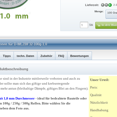
Lieferzeit:
2-
Menge:
100 Gr
Stk
In den War
tionen für D-WLZBF32-100g-1.0
Tipps
techn. Daten
Zubehör
FAQ
Bewertungen
roduktbeschreibung
e sind in der Industrie mittlerweile verboten und auch zu
Unser Urteil:
er sollte man sich das giftige und krebserregende
Preis:
mehr antun (bleihaltige Dämpfe, giftiges Blei an den Fingern).
Qualität
it 1,0 mm Durchmesser
- ideal für bedrahtete Bauteile oder
Nützlichkeit
n 100g / 250g / 500g Rollen. Bitte wählen Sie die
neben dem Foto aus.
Handhabung