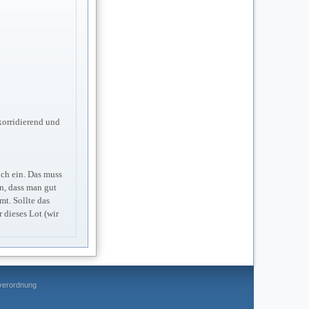
 korridierend und
ich ein. Das muss
n, dass man gut
mt. Sollte das
 dieses Lot (wir
everordnung