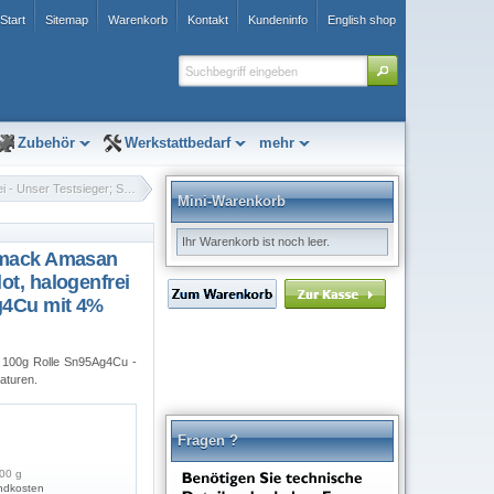
Start
Sitemap
Warenkorb
Kontakt
Kundeninfo
English shop
Zubehör
Werkstattbedarf
mehr
100g Bleifreies Lötzinn, Armack Amasan BF 32-3, 1,0 mm Elektroniklot, halogenfrei - Unser Testsieger; Sn95Ag4Cu mit 4% Silberanteil
Mini-Warenkorb
Ihr Warenkorb ist noch leer.
Armack Amasan
ot, halogenfrei
g4Cu mit 4%
; 100g Rolle Sn95Ag4Cu -
aturen.
Fragen ?
00 g
ndkosten