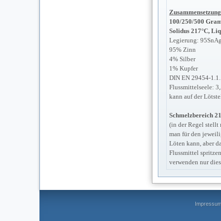
Zusammensetzung
100/250/500 Gra
Solidus 217°C, Li
Legierung: 95SnA
95% Zinn
4% Silber
1% Kupfer
DIN EN 29454-1.1.
Flussmittelseele: 3
kann auf der Lötste
Schmelzbereich 2
(in der Regel stell
man für den jeweili
Löten kann, aber da
Flussmittel spritze
verwenden nur dies
Impressu