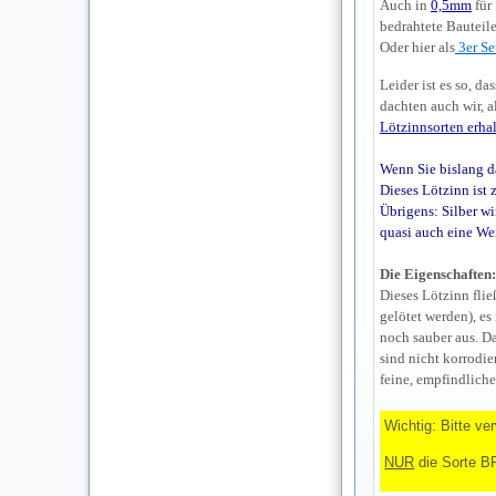
Auch in
0,5mm
für
bedrahtete Bauteile
Oder hier als
3er Se
Leider ist es so, d
dachten auch wir, 
Lötzinnsorten erhal
Wenn Sie bislang da
Dieses Lötzinn ist 
Übrigens: Silber wi
quasi auch eine Wer
Die Eigenschaften:
Dieses Lötzinn flie
gelötet werden), es
noch sauber aus. D
sind nicht korrodie
feine, empfindlich
Wichtig: Bitte ve
NUR
die Sorte B