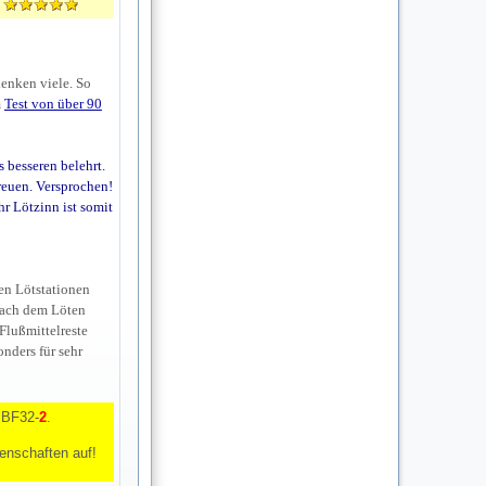
denken viele. So
m
Test von über 90
 besseren belehrt.
ereuen. Versprochen!
hr Lötzinn ist somit
en Lötstationen
 nach dem Löten
Flußmittelreste
nders für sehr
 BF32-
2
.
genschaften auf!