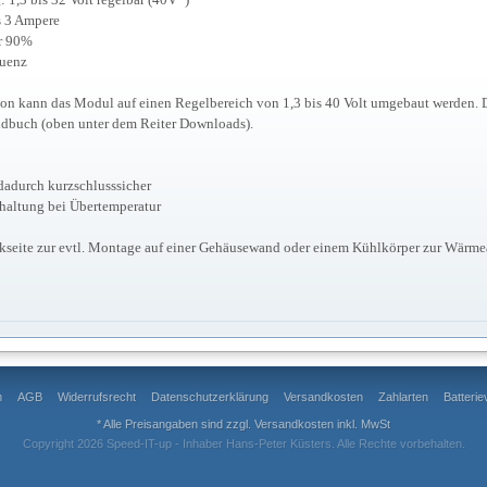
s 3 Ampere
r 90%
quenz
on kann das Modul auf einen Regelbereich von 1,3 bis 40 Volt umgebaut werden. D
ndbuch (oben unter dem Reiter Downloads).
adurch kurzschlusssicher
haltung bei Übertemperatur
kseite zur evtl. Montage auf einer Gehäusewand oder einem Kühlkörper zur Wärme
m
AGB
Widerrufsrecht
Datenschutzerklärung
Versandkosten
Zahlarten
Batteri
* Alle Preisangaben sind zzgl.
Versandkosten
inkl. MwSt
Copyright 2026 Speed-IT-up - Inhaber Hans-Peter Küsters. Alle Rechte vorbehalten.