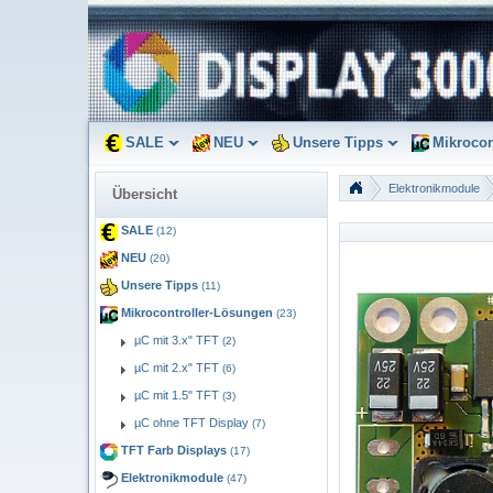
SALE
NEU
Unsere Tipps
Mikrocon
Elektronikmodule
Übersicht
SALE
(12)
NEU
(20)
Unsere Tipps
(11)
Mikrocontroller-Lösungen
(23)
µC mit 3.x" TFT
(2)
µC mit 2.x" TFT
(6)
µC mit 1.5" TFT
(3)
µC ohne TFT Display
(7)
TFT Farb Displays
(17)
Elektronikmodule
(47)