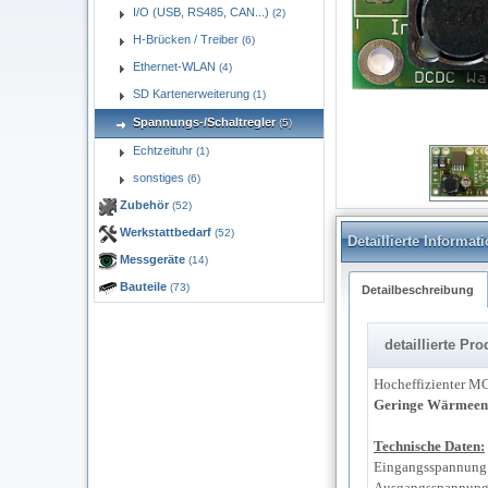
I/O (USB, RS485, CAN...)
(2)
H-Brücken / Treiber
(6)
Ethernet-WLAN
(4)
SD Kartenerweiterung
(1)
Spannungs-/Schaltregler
(5)
Echtzeituhr
(1)
dc02-800.jpg
sonstiges
(6)
Zubehör
(52)
Werkstattbedarf
(52)
Detaillierte Informa
Messgeräte
(14)
Bauteile
(73)
Detailbeschreibung
detaillierte P
Hocheffizienter MO
Geringe Wärmeen
Technische Daten:
Eingangsspannung:
Ausgangsspannung: 