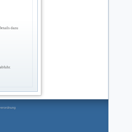
etails dazu
abfuhr.
everordnung