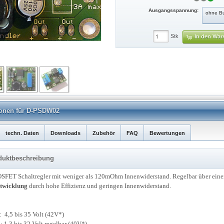
Ausgangsspannung:
ohne Bu
Stk
In den War
tionen für D-PSDW02
techn. Daten
Downloads
Zubehör
FAQ
Bewertungen
roduktbeschreibung
SFET Schaltregler mit weniger als 120mOhm Innenwiderstand. Regelbar über eine
twicklung
durch hohe Effizienz und geringen Innenwiderstand.
 4,5 bis 35
Volt (42V*)
1,3 bis 32 Volt regelbar (40V*)