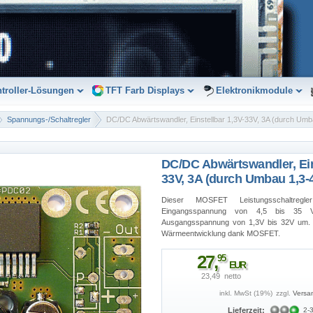
troller-Lösungen
TFT Farb Displays
Elektronikmodule
Spannungs-/Schaltregler
DC/DC Abwärtswandler, Einstellbar 1,3V-33V, 3A (durch Umb
DC/DC Abwärtswandler, Ein
33V, 3A (durch Umbau 1,3-
Dieser MOSFET Leistungsschaltreg
Eingangsspannung von 4,5 bis 35 Vo
Ausgangsspannung von 1,3V bis 32V um. 
Wärmeentwicklung dank MOSFET.
27
,
95
EUR
23,49  netto
inkl. MwSt (19%)
zzgl.
Versa
Lieferzeit:
2-