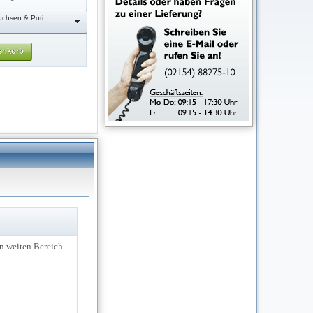
chsen & Poti
enkorb
n weiten Bereich.